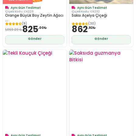
Aynı Gün Teslimat
Aynı Gün Teslimat
Çiçek Kodu:
CK226
Çiçek Kodu:
CK232
Orange Büyük Boy Zeytin Ağacı
Saksı Açelya Çiçeği
...
(9)
(30)
825
862
,00₺
,92₺
1,069.20 ₺
Gönder
Gönder
Aynı Gün Teslimat
Aynı Gün Teslimat