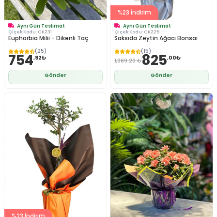
%23 İndirim
Aynı Gün Teslimat
Aynı Gün Teslimat
Çiçek Kodu:
CK231
Çiçek Kodu:
CK225
Euphorbia Milii - Dikenli Taç
Saksıda Zeytin Ağacı Bonsai
(25)
(15)
754
825
,92₺
,00₺
1,069.20 ₺
Gönder
Gönder
%23 İndirim