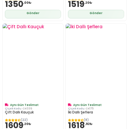
1350
1519
,00₺
,20₺
Gönder
Gönder
Aynı Gün Teslimat
Aynı Gün Teslimat
Çiçek Kodu:
CK039
Çiçek Kodu:
CK175
Çift Dallı Kauçuk
İki Dallı Şeflera
(22)
(8)
1609
1618
,20₺
,92₺