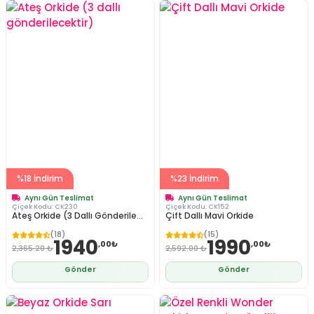
%18 İndirim
%23 İndirim
Aynı Gün Teslimat
Aynı Gün Teslimat
Çiçek Kodu:
CK230
Çiçek Kodu:
CK152
Ateş Orkide (3 Dallı Gönderile...
Çift Dallı Mavi Orkide
(18)
(15)
1940
1990
,00₺
,00₺
2,365.20 ₺
2,592.00 ₺
Gönder
Gönder