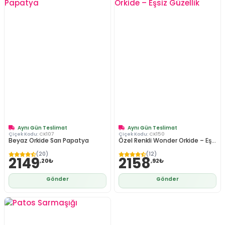
Aynı Gün Teslimat
Aynı Gün Teslimat
Çiçek Kodu:
CK107
Çiçek Kodu:
CK150
Beyaz Orkide Sarı Papatya
Özel Renkli Wonder Orkide – Eş...
(20)
(12)
2149
2158
,20₺
,92₺
Gönder
Gönder