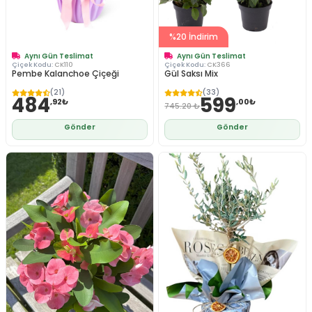
%20 İndirim
Aynı Gün Teslimat
Aynı Gün Teslimat
Çiçek Kodu:
CK110
Çiçek Kodu:
CK366
Pembe Kalanchoe Çiçeği
Gül Saksı Mix
(21)
(33)
484
599
,92₺
,00₺
745.20 ₺
Gönder
Gönder