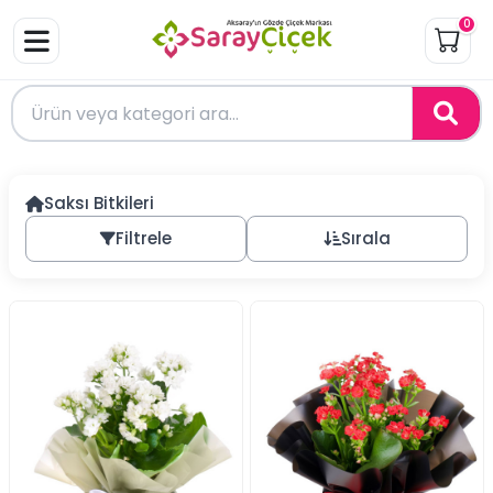
0
Saksı Bitkileri
Filtrele
Sırala