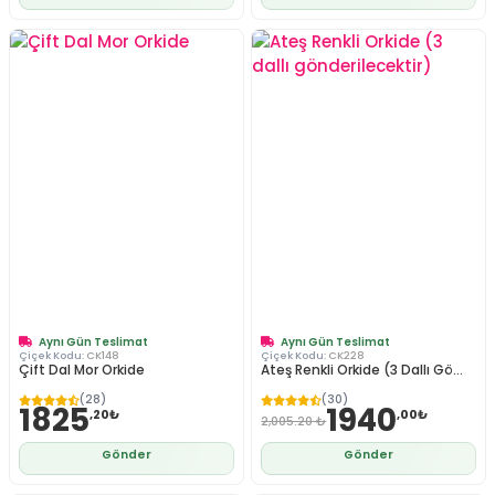
Aynı Gün Teslimat
Aynı Gün Teslimat
Çiçek Kodu:
CK148
Çiçek Kodu:
CK228
Çift Dal Mor Orkide
Ateş Renkli Orkide (3 Dallı Gö...
(28)
(30)
1825
1940
,20₺
,00₺
2,005.20 ₺
Gönder
Gönder