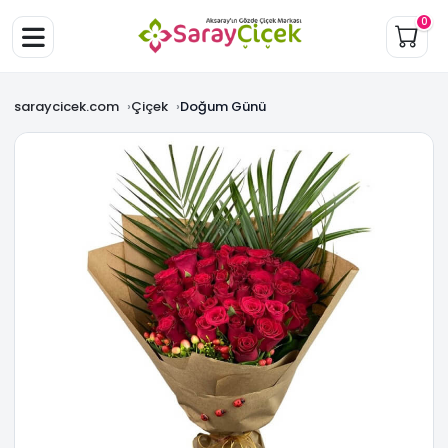
0
saraycicek.com
Çiçek
Doğum Günü