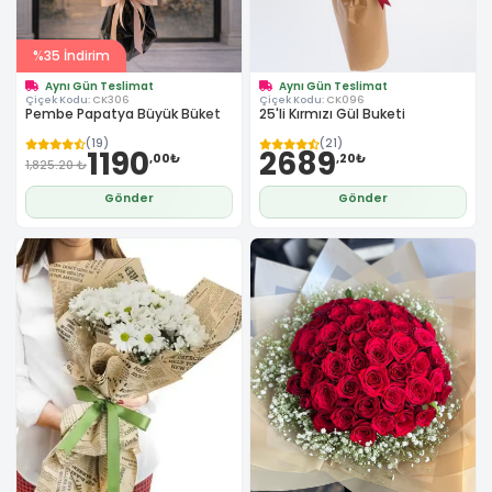
%35 İndirim
Aynı Gün Teslimat
Aynı Gün Teslimat
Çiçek Kodu:
CK306
Çiçek Kodu:
CK096
Pembe Papatya Büyük Büket
25'li Kırmızı Gül Buketi
(19)
(21)
1190
2689
,00₺
,20₺
1,825.20 ₺
Gönder
Gönder