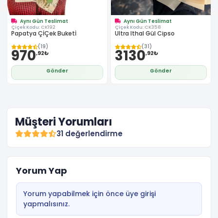
Aynı Gün Teslimat
Aynı Gün Teslimat
Çiçek Kodu:
CK192
Çiçek Kodu:
CK358
Papatya ÇİÇek Buketİ
Ultra Ithal Gül Cipso
(19)
(31)
970
3130
,92₺
,92₺
Gönder
Gönder
Müşteri Yorumları
31 değerlendirme
Yorum Yap
Yorum yapabilmek için önce üye girişi
yapmalısınız.