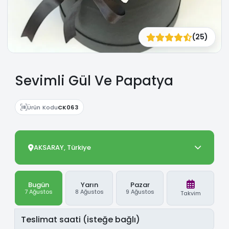
(25)
Sevimli Gül Ve Papatya
Ürün Kodu
CK063
AKSARAY, Türkiye
Bugün
Yarın
Pazar
7 Ağustos
8 Ağustos
9 Ağustos
Takvim