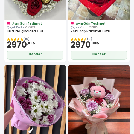
Aynı Gün Teslimat
Aynı Gün Teslimat
Çiçek Kodu:
CK203
Çiçek Kodu:
CK185
Kutuda çikolata Gül
Yeni Yaş Rakamlı Kutu
(10)
(9)
2970
2970
,00₺
,00₺
Gönder
Gönder