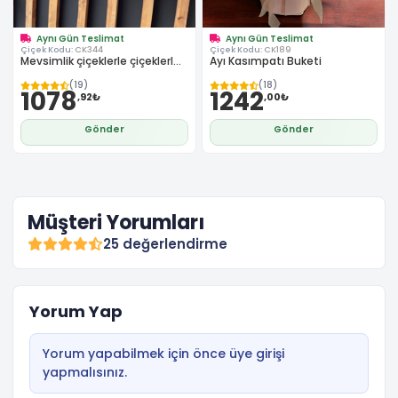
Aynı Gün Teslimat
Aynı Gün Teslimat
Çiçek Kodu:
CK344
Çiçek Kodu:
CK189
Mevsimlik çiçeklerle çiçeklerl...
Ayı Kasımpatı Buketi
(19)
(18)
1078
1242
,92₺
,00₺
Gönder
Gönder
Müşteri Yorumları
25 değerlendirme
Yorum Yap
Yorum yapabilmek için önce üye girişi
yapmalısınız.