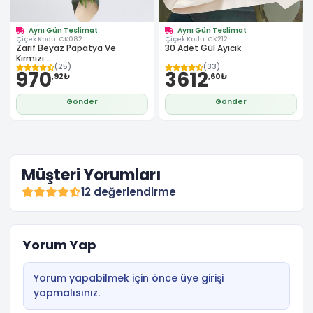
Aynı Gün Teslimat
Aynı Gün Teslimat
Çiçek Kodu:
CK082
Çiçek Kodu:
CK212
Zarif Beyaz Papatya Ve
30 Adet Gül Ayıcık
Kırmızı...
(25)
(33)
970
3612
,92₺
,60₺
Gönder
Gönder
Müşteri Yorumları
12 değerlendirme
Yorum Yap
Yorum yapabilmek için önce üye girişi
yapmalısınız.