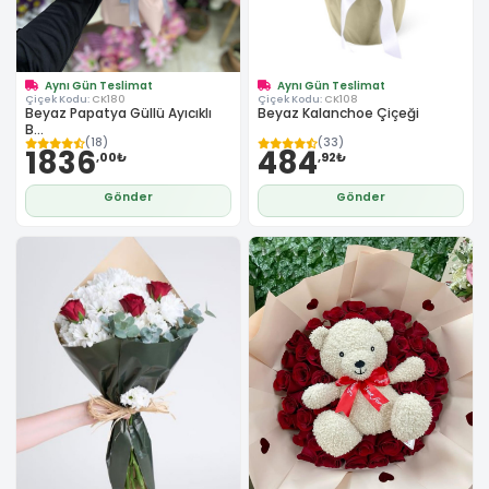
Aynı Gün Teslimat
Aynı Gün Teslimat
Çiçek Kodu:
CK180
Çiçek Kodu:
CK108
Beyaz Papatya Güllü Ayıcıklı
Beyaz Kalanchoe Çiçeği
B...
(18)
(33)
1836
484
,00₺
,92₺
Gönder
Gönder