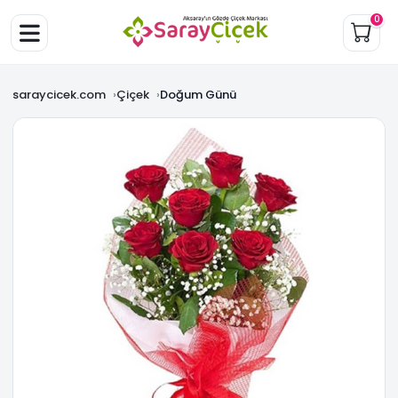
0
saraycicek.com
Çiçek
Doğum Günü