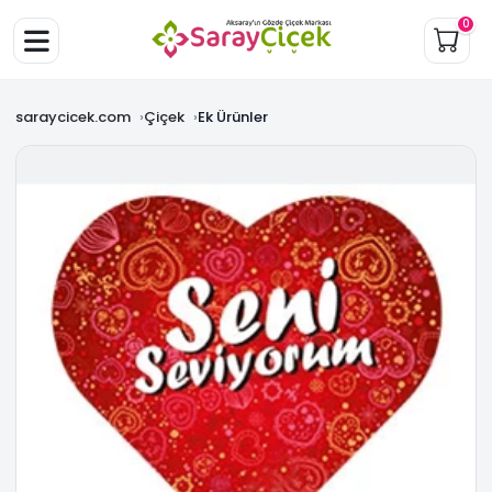
0
saraycicek.com
Çiçek
Ek Ürünler