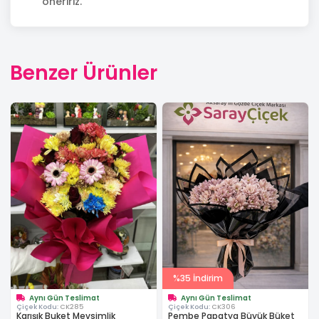
öneririz.
Benzer Ürünler
%35 İndirim
Aynı Gün Teslimat
Aynı Gün Teslimat
Çiçek Kodu:
CK285
Çiçek Kodu:
CK306
Karışık Buket Mevsimlik
Pembe Papatya Büyük Büket