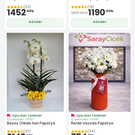
(33)
(19)
1452
1190
,60₺
,00₺
1,825.20 ₺
Gönder
Gönder
Aynı Gün Teslimat
Aynı Gün Teslimat
Çiçek Kodu:
CK107
Çiçek Kodu:
CK361
Beyaz Orkide Sarı Papatya
Renkli Vazoda Papatya
(20)
(24)