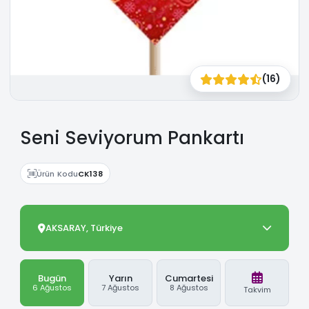
(16)
Seni Seviyorum Pankartı
Ürün Kodu
CK138
AKSARAY, Türkiye
Bugün
Yarın
Cumartesi
6 Ağustos
7 Ağustos
8 Ağustos
Takvim