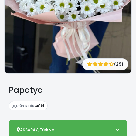
(29)
Papatya
Ürün Kodu
CK191
AKSARAY, Türkiye