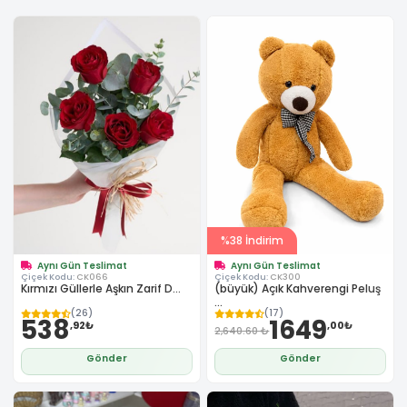
%38 İndirim
Aynı Gün Teslimat
Aynı Gün Teslimat
Çiçek Kodu:
CK066
Çiçek Kodu:
CK300
Kırmızı Güllerle Aşkın Zarif D...
(büyük) Açık Kahverengi Peluş
...
(26)
(17)
538
1649
,92₺
,00₺
2,640.60 ₺
Gönder
Gönder