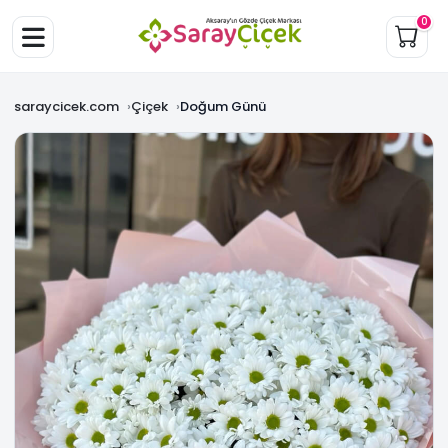
0
saraycicek.com
Çiçek
Doğum Günü