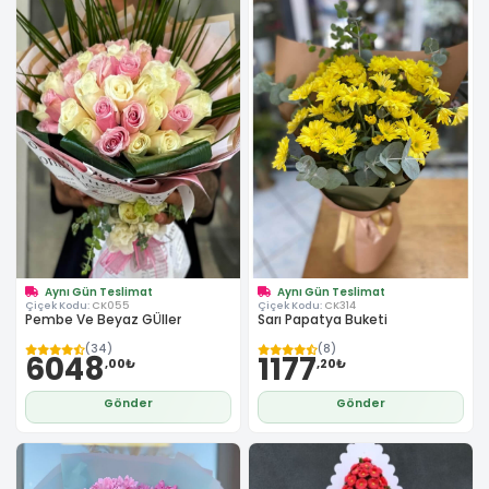
Aynı Gün Teslimat
Aynı Gün Teslimat
Çiçek Kodu:
CK055
Çiçek Kodu:
CK314
Pembe Ve Beyaz GÜller
Sarı Papatya Buketi
(34)
(8)
6048
1177
,00₺
,20₺
Gönder
Gönder