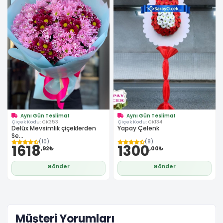
Aynı Gün Teslimat
Aynı Gün Teslimat
Çiçek Kodu:
CK353
Çiçek Kodu:
CK134
Delüx Mevsimlik çiçeklerden
Yapay Çelenk
Se...
(10)
(8)
1618
1300
,92₺
,00₺
Gönder
Gönder
Müşteri Yorumları