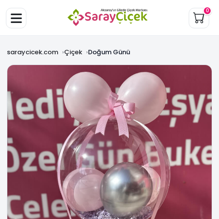
0
saraycicek.com
Çiçek
Doğum Günü