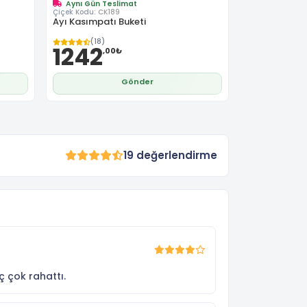
Aynı Gün Teslimat
Çiçek Kodu:
CK189
Ayı Kasımpatı Buketi
(18)
1242
,00₺
Gönder
19 değerlendirme
ç çok rahattı.