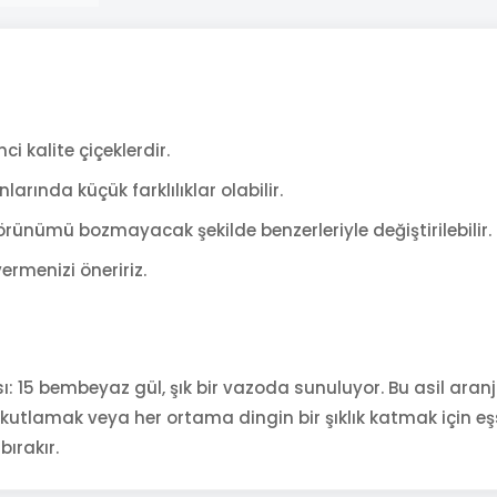
ci kalite çiçeklerdir.
arında küçük farklılıklar olabilir.
rünümü bozmayacak şekilde benzerleriyle değiştirilebilir.
ermenizi öneririz.
ı: 15 bembeyaz gül, şık bir vazoda sunuluyor. Bu asil ara
ı kutlamak veya her ortama dingin bir şıklık katmak için e
bırakır.