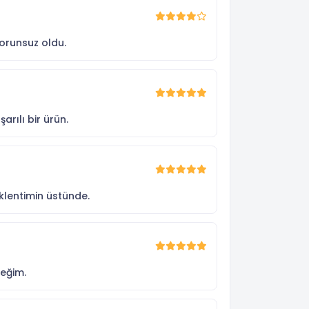
sorunsuz oldu.
rılı bir ürün.
eklentimin üstünde.
ceğim.