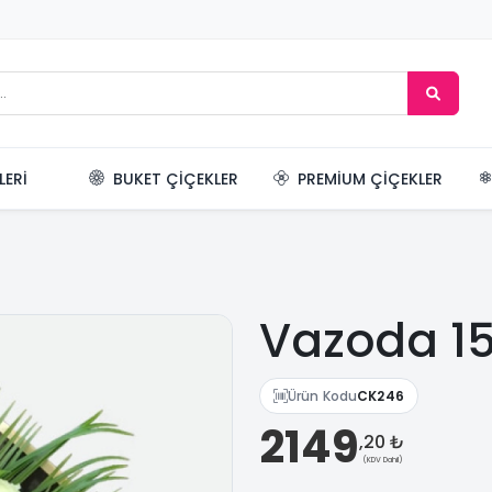
LERI
BUKET ÇIÇEKLER
PREMIUM ÇIÇEKLER
Vazoda 15
Ürün Kodu
CK246
2149
,20 ₺
(KDV Dahil)