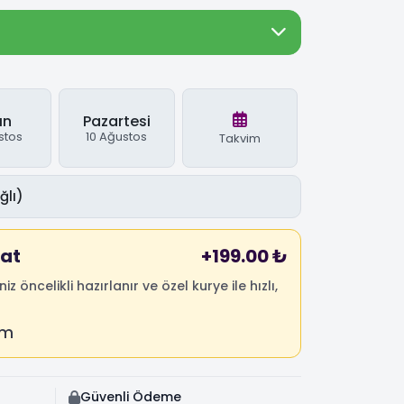
ın
Pazartesi
stos
10 Ağustos
Takvim
mat
+199.00 ₺
niz öncelikli hazırlanır ve özel kurye ile hızlı,
um
Güvenli Ödeme