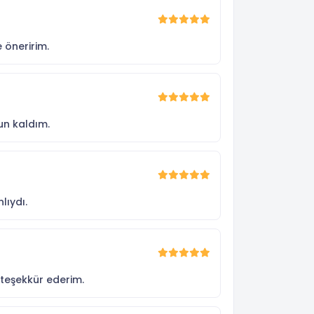
 öneririm.
un kaldım.
lıydı.
 teşekkür ederim.