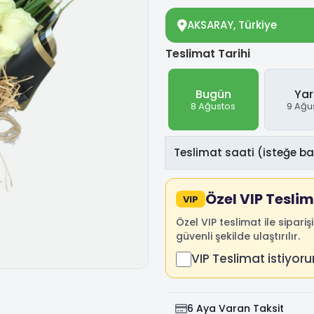
AKSARAY, Türkiye
Teslimat Tarihi
Bugün
Yar
8 Ağustos
9 Ağu
Özel VIP Tesli
VIP
Özel VIP teslimat ile siparişi
güvenli şekilde ulaştırılır.
VIP Teslimat istiyor
6 Aya Varan Taksit