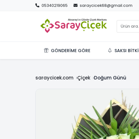
05340219065
saraycicek68@gmail.com
GÖNDERIME GÖRE
SAKSI BITKI
saraycicek.com
Çiçek
Doğum Günü