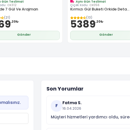
ı Gün Teslimat
Aynı Gün Teslimat
Kodu:
CK312
Çiçek Kodu:
CK056
de 7 Gül Ve Arajman
Kırmızı Gül Buketi Orkide Deta...
(21)
(13)
69
5389
,20₺
,20₺
Gönder
Gönder
Son Yorumlar
malısınız.
Fatma S.
F
16.04.2026
Müşteri hizmetleri yardımcı oldu, süre