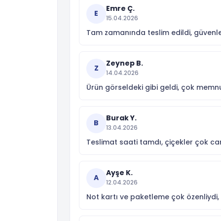
Emre Ç.
E
15.04.2026
Tam zamanında teslim edildi, güvenle
Zeynep B.
Z
14.04.2026
Ürün görseldeki gibi geldi, çok memn
Burak Y.
B
13.04.2026
Teslimat saati tamdı, çiçekler çok can
Ayşe K.
A
12.04.2026
Not kartı ve paketleme çok özenliydi,