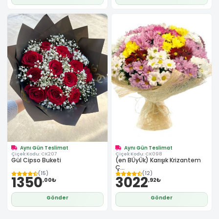
Aynı Gün Teslimat
Aynı Gün Teslimat
Çiçek Kodu:
CK207
Çiçek Kodu:
CK098
Gül Cipso Buketi
(en BÜyÜk) Karışık Krizantem
Ç...
(15)
(12)
1350
3022
,00₺
,92₺
Gönder
Gönder