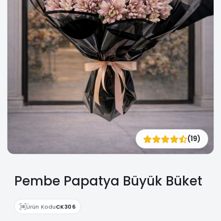
(19)
Pembe Papatya Büyük Büket
Ürün Kodu
CK306