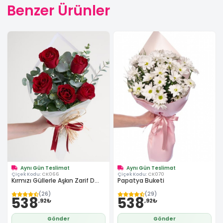
Benzer Ürünler
Aynı Gün Teslimat
Aynı Gün Teslimat
Çiçek Kodu:
CK066
Çiçek Kodu:
CK070
Kırmızı Güllerle Aşkın Zarif D...
Papatya Buketi
(26)
(29)
538
538
,92₺
,92₺
Gönder
Gönder