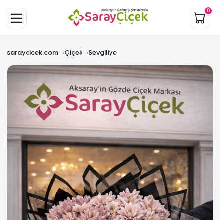
0
saraycicek.com
Çiçek
Sevgiliye