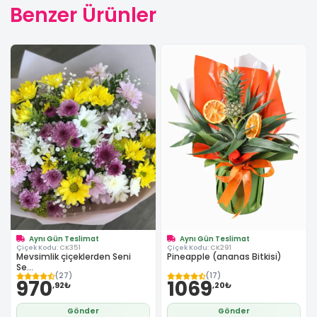
Benzer Ürünler
Aynı Gün Teslimat
Aynı Gün Teslimat
Çiçek Kodu:
CK351
Çiçek Kodu:
CK291
Mevsimlik çiçeklerden Seni
Pineapple (ananas Bitkisi)
Se...
(27)
(17)
970
1069
,92₺
,20₺
Gönder
Gönder