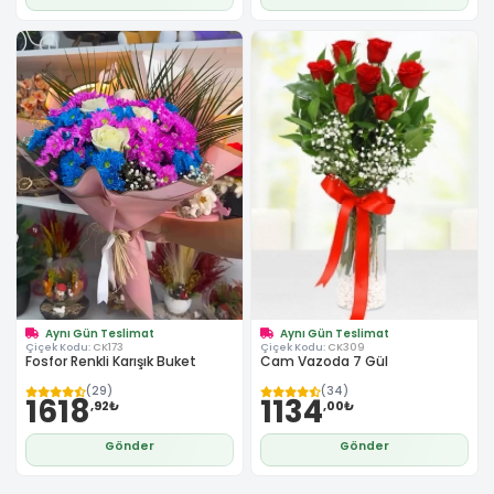
Aynı Gün Teslimat
Aynı Gün Teslimat
Çiçek Kodu:
CK173
Çiçek Kodu:
CK309
Fosfor Renkli Karışık Buket
Cam Vazoda 7 Gül
(29)
(34)
1618
1134
,92₺
,00₺
Gönder
Gönder