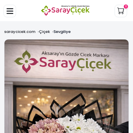
0
saraycicek.com
Çiçek
Sevgiliye