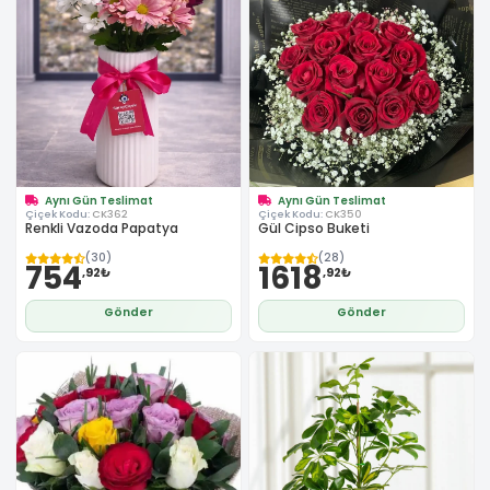
Aynı Gün Teslimat
Aynı Gün Teslimat
Çiçek Kodu:
CK362
Çiçek Kodu:
CK350
Renkli Vazoda Papatya
Gül Cipso Buketi
(30)
(28)
754
1618
,92₺
,92₺
Gönder
Gönder