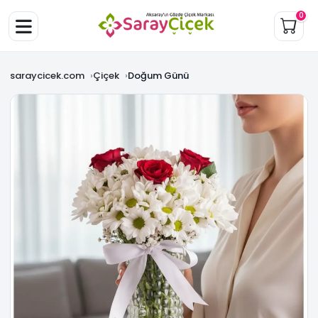
0
saraycicek.com
Çiçek
Doğum Günü