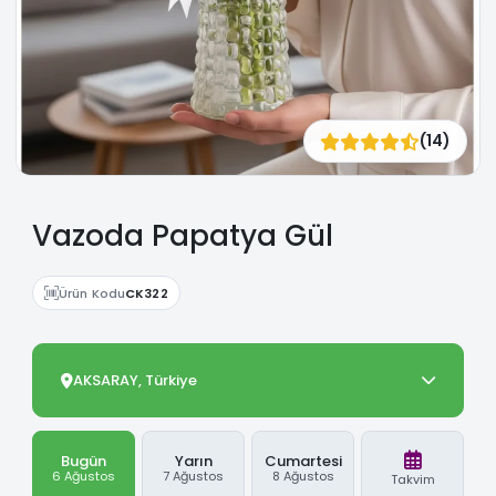
(14)
Vazoda Papatya Gül
Ürün Kodu
CK322
AKSARAY, Türkiye
Bugün
Yarın
Cumartesi
6 Ağustos
7 Ağustos
8 Ağustos
Takvim