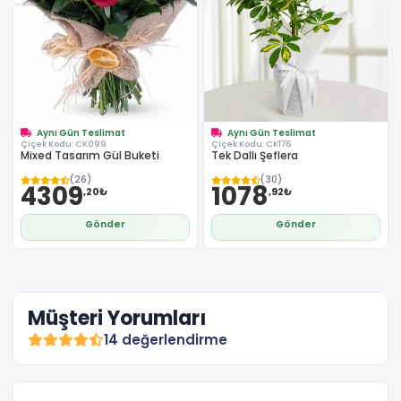
Aynı Gün Teslimat
Aynı Gün Teslimat
Çiçek Kodu:
CK099
Çiçek Kodu:
CK176
Mixed Tasarım Gül Buketi
Tek Dallı Şeflera
(26)
(30)
4309
1078
,20₺
,92₺
Gönder
Gönder
Müşteri Yorumları
14 değerlendirme