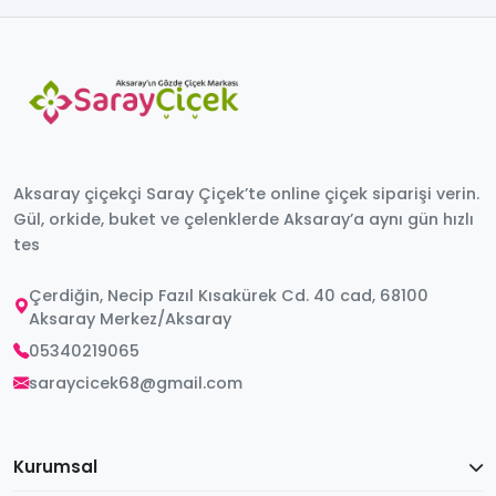
Aksaray çiçekçi Saray Çiçek’te online çiçek siparişi verin.
Gül, orkide, buket ve çelenklerde Aksaray’a aynı gün hızlı
tes
Çerdiğin, Necip Fazıl Kısakürek Cd. 40 cad, 68100
Aksaray Merkez/Aksaray
05340219065
saraycicek68@gmail.com
Kurumsal