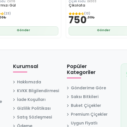
Kodu:
CK116
Çiçek Kodu:
EK003
rmızı Gül
Çikolata
(23)
(13)
750
,00₺
,00₺
Gönder
Gönder
Kurumsal
Popüler
Kategoriler
Hakkımızda
Gönderime Göre
KVKK Bilgilendirmesi
Saksı Bitkileri
İade Koşulları
de
Buket Çiçekler
Gizlilik Politikası
Premium Çiçekler
Satış Sözleşmesi
Uygun Fiyatlı
Ödeme