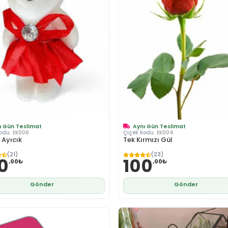
ı Gün Teslimat
Aynı Gün Teslimat
Kodu:
EK006
Çiçek Kodu:
EK004
 Ayıcık
Tek Kırmızı Gül
(21)
(23)
0
100
,00₺
,00₺
Gönder
Gönder