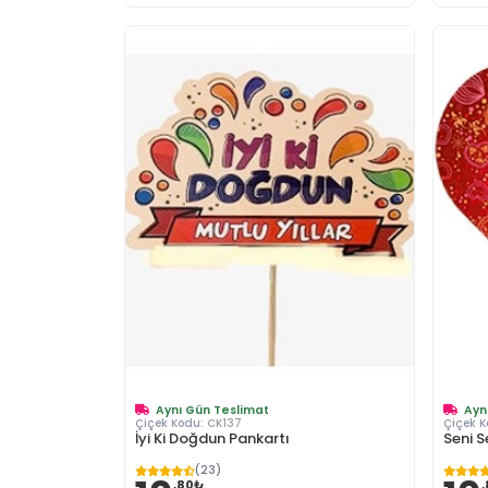
Aynı Gün Teslimat
Ayn
Çiçek Kodu:
CK137
Çiçek 
İyi Ki Doğdun Pankartı
Seni 
(23)
,80₺