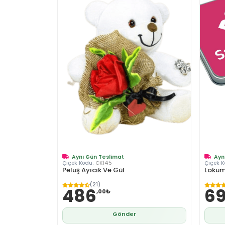
Aynı Gün Teslimat
Ayn
Çiçek Kodu:
CK145
Çiçek 
Peluş Ayıcık Ve Gül
Loku
(21)
486
6
,00₺
Gönder