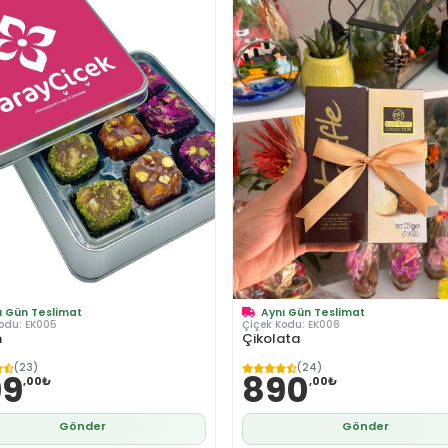
ı Gün Teslimat
Aynı Gün Teslimat
Kodu:
EK005
Çiçek Kodu:
EK008
m
Çikolata
(23)
(24)
99
890
,00₺
,00₺
Gönder
Gönder