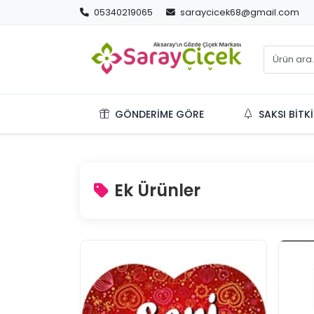
05340219065
saraycicek68@gmail.com
GÖNDERIME GÖRE
SAKSI BITKI
Ek Ürünler