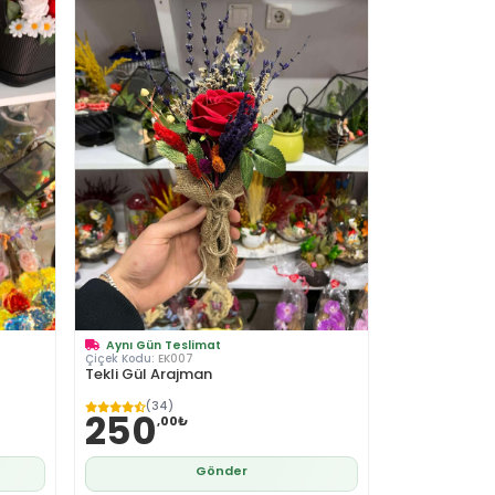
Aynı Gün Teslimat
Çiçek Kodu:
EK007
Tekli Gül Arajman
(34)
250
,00₺
Gönder