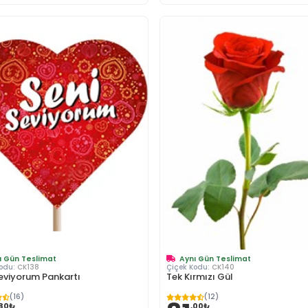
ı Gün Teslimat
Aynı Gün Teslimat
Kodu:
CK138
Çiçek Kodu:
CK140
Seviyorum Pankartı
Tek Kırmızı Gül
(16)
(12)
,80₺
,00₺