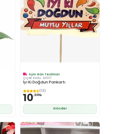
Aynı Gün Teslimat
Çiçek Kodu:
EK001
İyi Ki Doğdun Pankartı
(13)
10
,00₺
Gönder