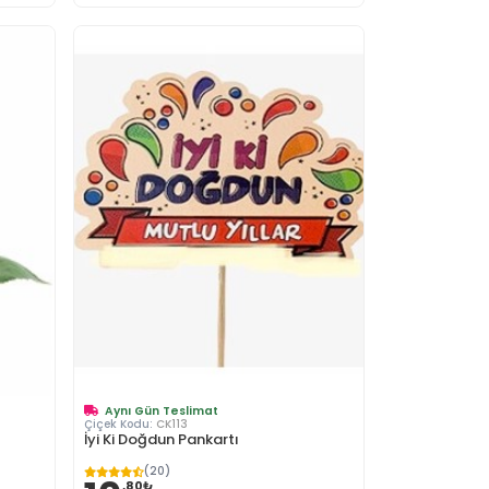
Aynı Gün Teslimat
Çiçek Kodu:
CK113
İyi Ki Doğdun Pankartı
(20)
,80₺