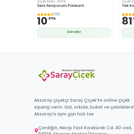
Çiçek Kodu:
CK114
Çiçek 
Seni Seviyorum Pankartı
Tek Kı
(10)
10
81
,80₺
Gönder
Aksaray çiçekçi Saray Çiçek’te online çiçek
siparişi verin. Gül, orkide, buket ve çelenkler
Aksaray’a aynı gün hızlı tes
Çerdiğin, Necip Fazıl Kısakürek Cd. 40 cad,