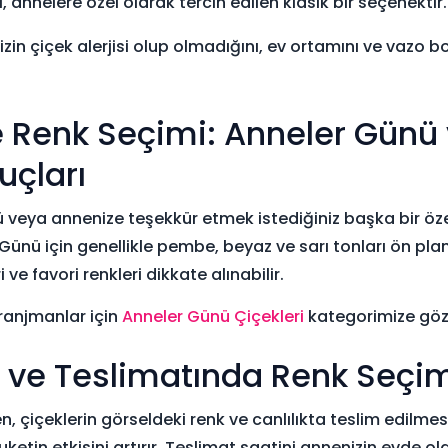
 annelere özel olarak tercih edilen klasik bir seçenektir.
zin çiçek alerjisi olup olmadığını, ev ortamını ve vazo
e Renk Seçimi: Anneler Gün
uçları
veya annenize teşekkür etmek istediğiniz başka bir öz
Günü için genellikle pembe, beyaz ve sarı tonları ön pl
i ve favori renkleri dikkate alınabilir.
aranjmanlar için
Anneler Günü Çiçekleri
kategorimize göz a
i ve Teslimatında Renk Seçi
en, çiçeklerin görseldeki renk ve canlılıkta teslim edilmes
uketin etkisini artırır. Teslimat saatini annenizin evde