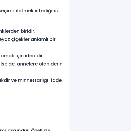
eçimi, iletmek istediğiniz
klerden biridir.
eyaz çiçekler anlamlı bir
lamak için idealdir.
lse de, annelere olan derin
kdir ve minnettarlığı ifade
 mümkündür. Özellikle