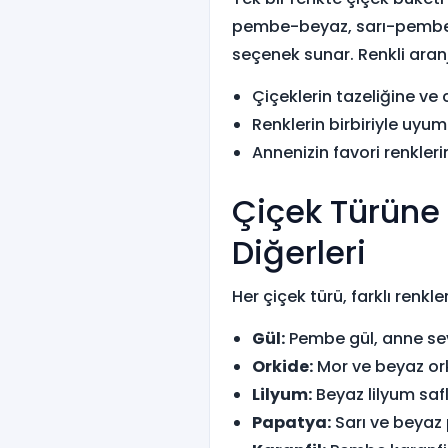
pembe-beyaz, sarı-pembe v
seçenek sunar. Renkli aran
Çiçeklerin tazeliğine ve 
Renklerin birbiriyle uyu
Annenizin favori renkler
Çiçek Türüne 
Diğerleri
Her çiçek türü, farklı renkl
Gül:
Pembe gül, anne sevg
Orkide:
Mor ve beyaz orki
Lilyum:
Beyaz lilyum safl
Papatya:
Sarı ve beyaz 