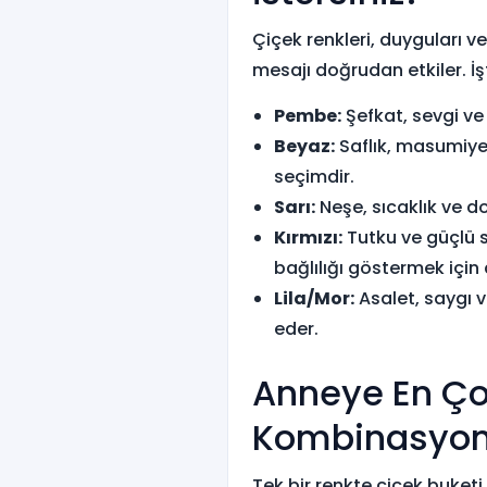
Çiçek renkleri, duyguları v
mesajı doğrudan etkiler. İş
Pembe:
Şefkat, sevgi ve 
Beyaz:
Saflık, masumiyet
seçimdir.
Sarı:
Neşe, sıcaklık ve do
Kırmızı:
Tutku ve güçlü s
bağlılığı göstermek için d
Lila/Mor:
Asalet, saygı v
eder.
Anneye En Çok
Kombinasyonl
Tek bir renkte çiçek buke