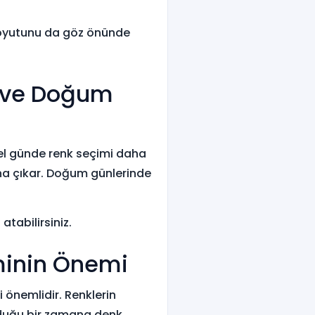
 boyutunu da göz önünde
ü ve Doğum
el günde renk seçimi daha
ana çıkar. Doğum günlerinde
tabilirsiniz.
minin Önemi
i önemlidir. Renklerin
 olduğu bir zamana denk