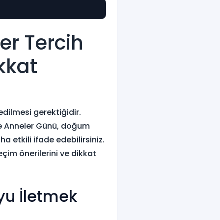
er Tercih
kkat
dilmesi gerektiğidir.
kle Anneler Günü, doğum
 etkili ifade edebilirsiniz.
eçim önerilerini ve dikkat
yu İletmek