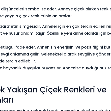
e düşünceleri sembolize eder. Anneye çiçek alırken renk s
te yaygın çiçek renklerinin anlamları:
zarafetin simgesidir. Anneler için en çok tercih edilen ren
 ve huzur anlamı taşır. Özellikle yeni anne olanlar için b
stluğu ifade eder. Annenizin enerjisini ve pozitifliğini kut
evgi anlamına gelir. Geleneksel olarak sevgiliye gönderi
e tercih edilebilir.
e hayranlık duygularını yansıtır. Annenize duyduğunuz ta
 Yakışan Çiçek Renkleri ve
arı
ti seçmek yerine, anlamlı kombinasyonlar oluşturmak da