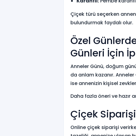
Karanfil:
Pembe karanfil,
Çiçek türü seçerken anneni
bulundurmak faydalı olur.
Özel Günlerd
Günleri İçin İp
Anneler Günü, doğum günü 
da anlam kazanır. Anneler 
ise annenizin kişisel zevkler
Daha fazla öneri ve hazır 
Çiçek Sipariş
Online çiçek siparişi verirk
tazeliği, annenize ulaşan b