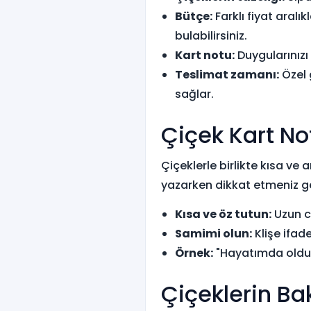
Bütçe:
Farklı fiyat aral
bulabilirsiniz.
Kart notu:
Duygularınızı
Teslimat zamanı:
Özel 
sağlar.
Çiçek Kart No
Çiçeklerle birlikte kısa ve 
yazarken dikkat etmeniz g
Kısa ve öz tutun:
Uzun c
Samimi olun:
Klişe ifad
Örnek:
"Hayatımda olduğu
Çiçeklerin Ba