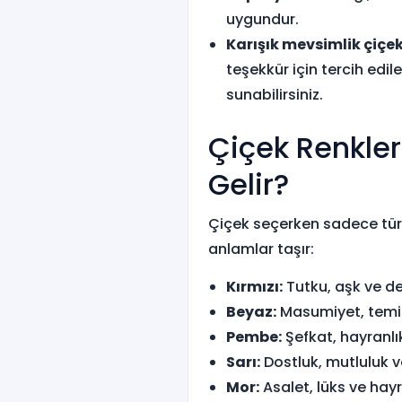
uygundur.
Karışık mevsimlik çiçek
teşekkür için tercih edile
sunabilirsiniz.
Çiçek Renkler
Gelir?
Çiçek seçerken sadece türün
anlamlar taşır:
Kırmızı:
Tutku, aşk ve de
Beyaz:
Masumiyet, temizl
Pembe:
Şefkat, hayranlı
Sarı:
Dostluk, mutluluk v
Mor:
Asalet, lüks ve hayr