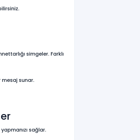
irsiniz.
ettarlığı simgeler. Farklı
r mesaj sunar.
ler
m yapmanızı sağlar.
.