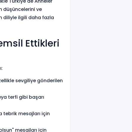
likle Türkiye'de Anneler
n düşüncelerini ve
diliyle ilgili daha fazla
msil Ettikleri
ı:
zellikle sevgiliye gönderilen
ya terfi gibi başarı
tebrik mesajları için
olsun" mesajları için