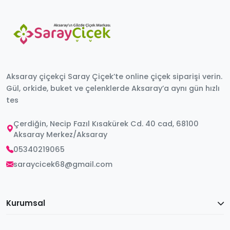
Aksaray çiçekçi Saray Çiçek’te online çiçek siparişi verin.
Gül, orkide, buket ve çelenklerde Aksaray’a aynı gün hızlı
tes
Çerdiğin, Necip Fazıl Kısakürek Cd. 40 cad, 68100
Aksaray Merkez/Aksaray
05340219065
saraycicek68@gmail.com
Kurumsal