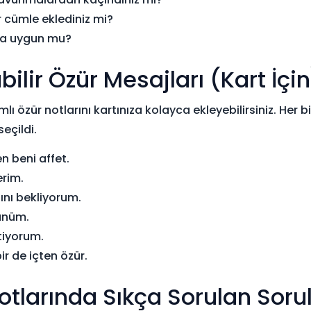
 cümle eklediniz mi?
zına uygun mu?
abilir Özür Mesajları (Kart İçi
lı özür notlarını kartınıza kolayca ekleyebilirsiniz. Her b
eçildi.
n beni affet.
erim.
ını bekliyorum.
günüm.
tiyorum.
ir de içten özür.
otlarında Sıkça Sorulan Soru