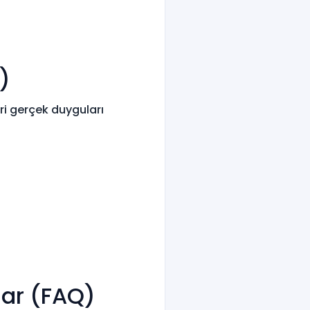
n)
iri gerçek duyguları
lar (FAQ)