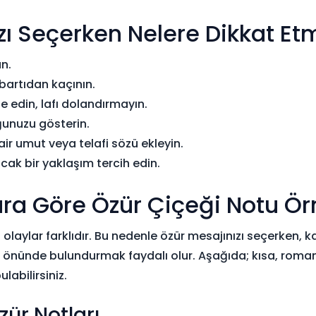
zı Seçerken Nelere Dikkat Etm
n.
abartıdan kaçının.
e edin, lafı dolandırmayın.
ğunuzu gösterin.
r umut veya telafi sözü ekleyin.
sıcak bir yaklaşım tercih edin.
ara Göre Özür Çiçeği Notu Ör
ı olaylar farklıdır. Bu nedenle özür mesajınızı seçerken, ka
göz önünde bulundurmak faydalı olur. Aşağıda; kısa, roma
labilirsiniz.
zür Notları