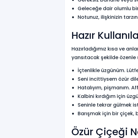
Geleceğe dair olumlu bir
Notunuz, ilişkinizin tar
Hazır Kullanıl
Hazırladığımız kısa ve anlam
yansıtacak şekilde özenle s
İçtenlikle üzgünüm. Lütfe
Seni incittiysem özür dil
Hatalıyım, pişmanım. Aff
Kalbini kırdığım için üz
Seninle tekrar gülmek is
Barışmak için bir çiçek, b
Özür Çiçeği N