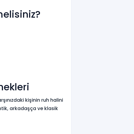
elisiniz?
nekleri
rşınızdaki kişinin ruh halini
ntik, arkadaşça ve klasik