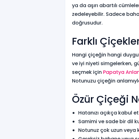
ya da aşırı abartılı cümle
zedeleyebilir. Sadece bah
doğrusudur.
Farklı Çiçekl
Hangi çiçeğin hangi duyguya
ve iyi niyeti simgelerken, 
seçmek için
Papatya Anlam
Notunuzu çiçeğin anlamıyla
Özür Çiçeği No
Hatanızı açıkça kabul et
Samimi ve sade bir dil k
Notunuz çok uzun veya 
Gereksiz bahane veya s