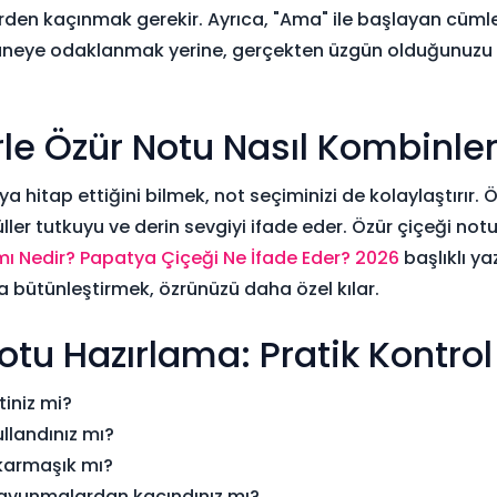
lerden kaçınmak gerekir. Ayrıca, "Ama" ile başlayan cüml
aneye odaklanmak yerine, gerçekten üzgün olduğunuzu 
erle Özür Notu Nasıl Kombinle
 hitap ettiğini bilmek, not seçiminizi de kolaylaştırır. 
güller tutkuyu ve derin sevgiyi ifade eder. Özür çiçeği no
ı Nedir? Papatya Çiçeği Ne İfade Eder? 2026
başlıklı yaz
 bütünleştirmek, özrünüzü daha özel kılar.
tu Hazırlama: Pratik Kontrol 
tiniz mi?
ullandınız mı?
karmaşık mı?
avunmalardan kaçındınız mı?