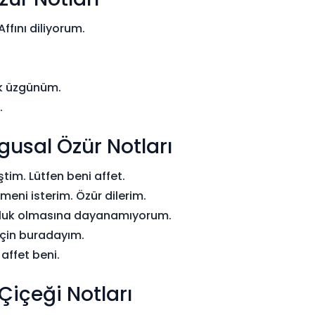
ffını diliyorum.
ok üzgünüm.
.
usal Özür Notları
tim. Lütfen beni affet.
meni isterim. Özür dilerim.
kluk olmasına dayanamıyorum.
için buradayım.
affet beni.
Çiçeği Notları