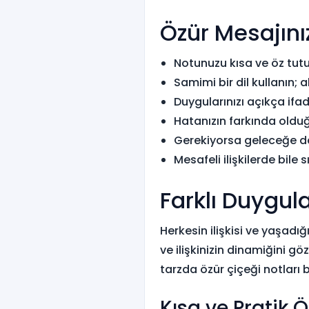
Özür Mesajını
Notunuzu kısa ve öz tutu
Samimi bir dil kullanın; 
Duygularınızı açıkça ifad
Hatanızın farkında oldu
Gerekiyorsa geleceğe dai
Mesafeli ilişkilerde bile 
Farklı Duygul
Herkesin ilişkisi ve yaşadığ
ve ilişkinizin dinamiğini 
tarzda özür çiçeği notları bu
Kısa ve Pratik Ö