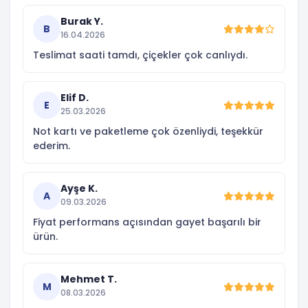
Burak Y.
B
16.04.2026
Teslimat saati tamdı, çiçekler çok canlıydı.
Elif D.
E
25.03.2026
Not kartı ve paketleme çok özenliydi, teşekkür
ederim.
Ayşe K.
A
09.03.2026
Fiyat performans açısından gayet başarılı bir
ürün.
Mehmet T.
M
08.03.2026