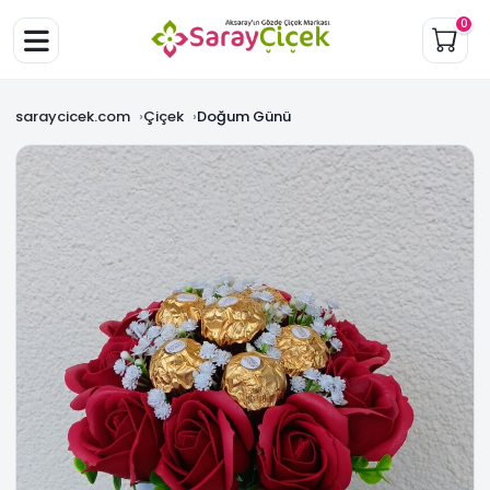
0
saraycicek.com
Çiçek
Doğum Günü