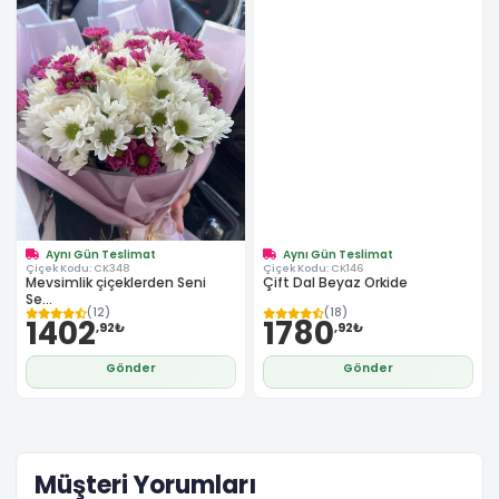
Aynı Gün Teslimat
Aynı Gün Teslimat
Çiçek Kodu:
CK348
Çiçek Kodu:
CK146
Mevsimlik çiçeklerden Seni
Çift Dal Beyaz Orkide
Se...
(12)
(18)
1402
1780
,92₺
,92₺
Gönder
Gönder
Müşteri Yorumları