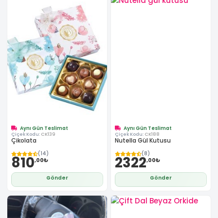
Aynı Gün Teslimat
Aynı Gün Teslimat
Çiçek Kodu:
CK139
Çiçek Kodu:
CK188
Çikolata
Nutella Gül Kutusu
(14)
(8)
810
2322
,00₺
,00₺
Gönder
Gönder