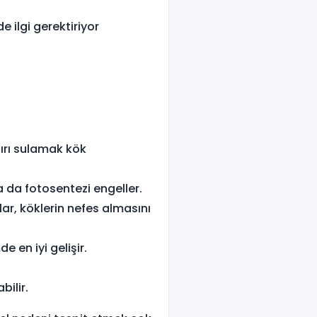
e ilgi gerektiriyor
şırı sulamak kök
a da fotosentezi engeller.
ar, köklerin nefes almasını
 en iyi gelişir.
bilir.