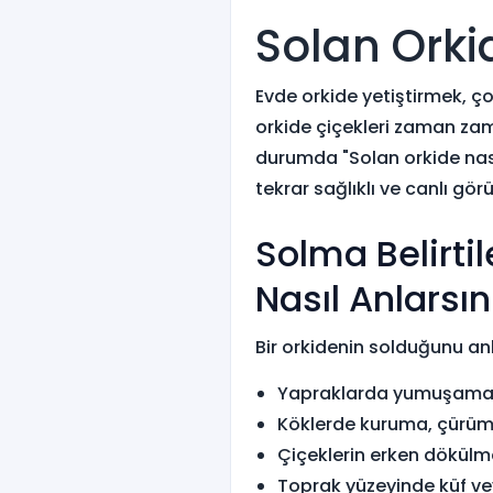
Solan Orkid
Evde orkide yetiştirmek, ço
orkide çiçekleri zaman zama
durumda "Solan orkide nasıl
tekrar sağlıklı ve canlı g
Solma Belirti
Nasıl Anlarsın
Bir orkidenin solduğunu anl
Yapraklarda yumuşama
Köklerde kuruma, çürüm
Çiçeklerin erken dökül
Toprak yüzeyinde küf v