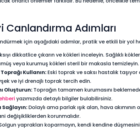
cak onarıcı önlemler farklıdır. Bu nedenle, öncelikle te
yi Canlandırma Adımları
dürmek için aşağıdaki adımlar, pratik ve etkili bir yol h
sıyı dikkatlice çıkarın ve kökleri inceleyin. Sağlıklı kökl
ümüş veya kurumuş kökleri steril bir makasla temizleyin.
e Toprağı Kullanın:
Eski toprak ve saksı hastalık taşıyor o
ek ve iyi drenajlı toprak tercih edin.
ı Oluşturun:
Toprağın tamamen kurumasını beklemed
ehberi
yazımızda detaylı bilgiler bulabilirsiniz.
rı Sağlayın:
Dolaylı ama parlak ışık alan, hava akımının 
ani değişikliklerden korunmalıdır.
Solgun yaprakları koparmayın, kendi kendine düşmesini b
.