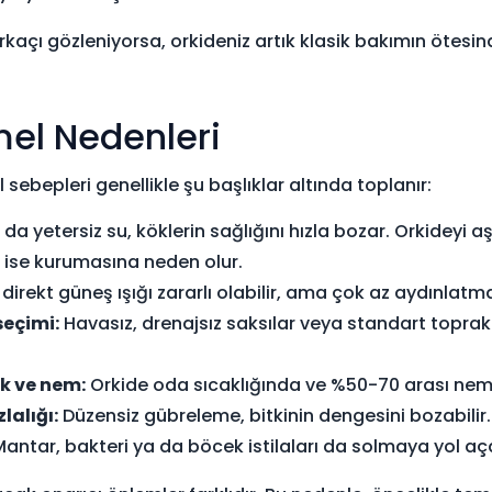
irkaçı gözleniyorsa, orkideniz artık klasik bakımın ötesind
el Nedenleri
sebepleri genellikle şu başlıklar altında toplanır:
da yetersiz su, köklerin sağlığını hızla bozar. Orkideyi a
ise kurumasına neden olur.
 direkt güneş ışığı zararlı olabilir, ama çok az aydınlatm
seçimi:
Havasız, drenajsız saksılar veya standart toprakl
k ve nem:
Orkide oda sıcaklığında ve %50-70 arası nemde
lalığı:
Düzensiz gübreleme, bitkinin dengesini bozabilir.
antar, bakteri ya da böcek istilaları da solmaya yol aça