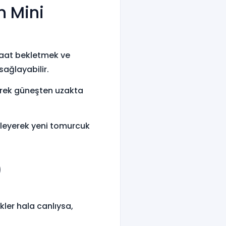
n Mini
 saat bekletmek ve
sağlayabilir.
irek güneşten uzakta
kleyerek yeni tomurcuk
)
kler hala canlıysa,