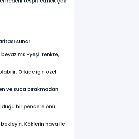
mel nedeni tespit etmek çok
aritası sunar:
er beyazımsı-yeşil renkte,
labilir. Orkide için özel
en ve suda bırakmadan
olduğu bir pencere önü
ekleyin. Köklerin hava ile