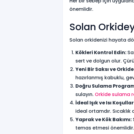
Her bir sebep için uygulana
önemlidir.
Solan Orkide
Solan orkidenizi hayata dön
Kökleri Kontrol Edin:
Sak
sert ve dolgun olur. Çür
Yeni Bir Saksı ve Orkid
hazırlanmış kabuklu, gevş
Doğru Sulama Program
sulayın.
Orkide sulama r
İdeal Işık ve Isı Koşulla
ideal ortamdır. Sıcaklık 
Yaprak ve Kök Bakımı:
temas etmesi önemlidir