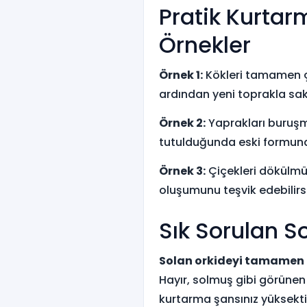
Pratik Kurtar
Örnekler
Örnek 1:
Kökleri tamamen çü
ardından yeni toprakla saks
Örnek 2:
Yaprakları buruşm
tutulduğunda eski formuna
Örnek 3:
Çiçekleri dökülmüş
oluşumunu teşvik edebilirsi
Sık Sorulan S
Solan orkideyi tamamen
Hayır, solmuş gibi görünen 
kurtarma şansınız yüksekti