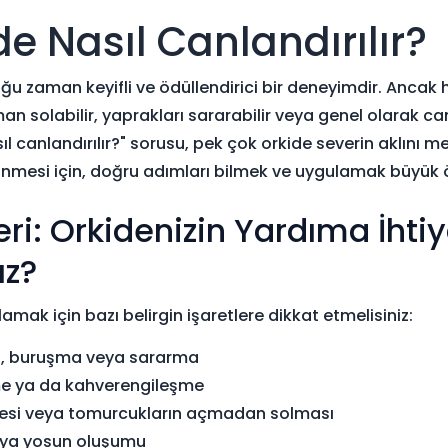
e Nasıl Canlandırılır?
ğu zaman keyifli ve ödüllendirici bir deneyimdir. Ancak 
n solabilir, yaprakları sararabilir veya genel olarak canl
 canlandırılır?" sorusu, pek çok orkide severin aklını m
örünmesi için, doğru adımları bilmek ve uygulamak büyük 
leri: Orkidenizin Yardıma İht
ız?
amak için bazı belirgin işaretlere dikkat etmelisiniz:
, buruşma veya sararma
e ya da kahverengileşme
mesi veya tomurcukların açmadan solması
eya yosun oluşumu