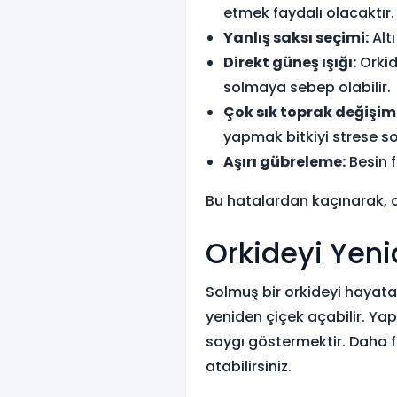
etmek faydalı olacaktır.
Yanlış saksı seçimi:
Altı
Direkt güneş ışığı:
Orkid
solmaya sebep olabilir.
Çok sık toprak değişimi
yapmak bitkiyi strese so
Aşırı gübreleme:
Besin f
Bu hatalardan kaçınarak, or
Orkideyi Yen
Solmuş bir orkideyi hayata
yeniden çiçek açabilir. Ya
saygı göstermektir. Daha fa
atabilirsiniz.