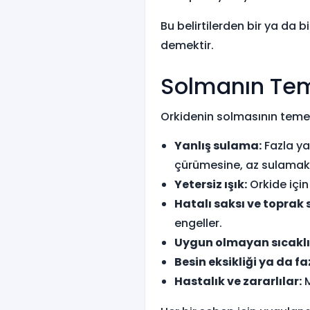
Bu belirtilerden bir ya da b
demektir.
Solmanın Tem
Orkidenin solmasının temel 
Yanlış sulama:
Fazla ya 
çürümesine, az sulamak 
Yetersiz ışık:
Orkide için
Hatalı saksı ve toprak 
engeller.
Uygun olmayan sıcaklı
Besin eksikliği ya da faz
Hastalık ve zararlılar:
M