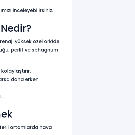
ımızı inceleyebilirsiniz.
 Nedir?
renajı yüksek özel orkide
abuğu, perlit ve sphagnum
kolaylaştırır.
varsa daha erken
ı.
mek
iferli ortamlarda hava