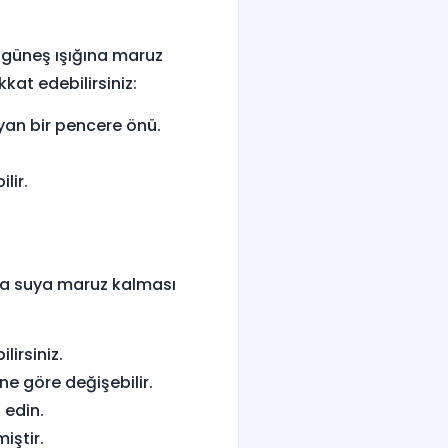
 güneş ışığına maruz
kat edebilirsiniz:
an bir pencere önü.
lir.
zla suya maruz kalması
lirsiniz.
ne göre değişebilir.
 edin.
iştir.