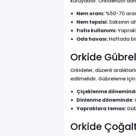
kuruyabilir. Orkidenizin dah
Nem oranı:
%50-70 arası
Nem tepsisi:
Saksının alt
Fısfıs kullanımı:
Yaprakl
Oda havası:
Haftada bir
Orkide Gübre
Orkideler, düzenli aralıkla
edilmelidir. Gübreleme için 
Çiçeklenme dönemind
Dinlenme döneminde:
G
Yapraklara temas:
Gübr
Orkide Çoğal