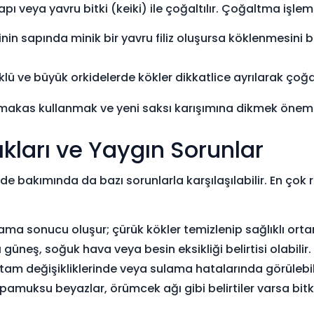
apı veya yavru bitki (keiki) ile çoğaltılır. Çoğaltma işlemi
nin sapında minik bir yavru filiz oluşursa köklenmesini 
ü ve büyük orkidelerde kökler dikkatlice ayrılarak çoğalt
makas kullanmak ve yeni saksı karışımına dikmek önemli
ıkları ve Yaygın Sorunlar
ide bakımında da bazı sorunlarla karşılaşılabilir. En çok
ama sonucu oluşur; çürük kökler temizlenip sağlıklı ort
ı güneş, soğuk hava veya besin eksikliği belirtisi olabilir.
tam değişikliklerinde veya sulama hatalarında görülebili
amuksu beyazlar, örümcek ağı gibi belirtiler varsa bitki