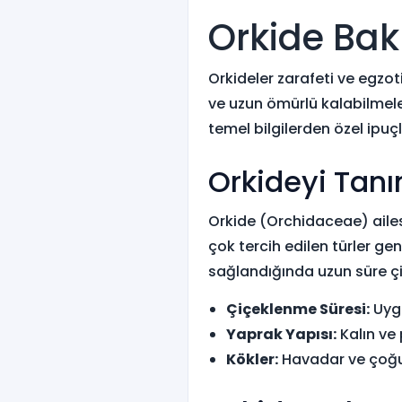
Orkide Bak
Orkideler zarafeti ve egzot
ve uzun ömürlü kalabilmele
temel bilgilerden özel ipuçl
Orkideyi Tanı
Orkide (Orchidaceae) ailesi,
çok tercih edilen türler g
sağlandığında uzun süre çiçe
Çiçeklenme Süresi:
Uygu
Yaprak Yapısı:
Kalın ve 
Kökler:
Havadar ve çoğunl