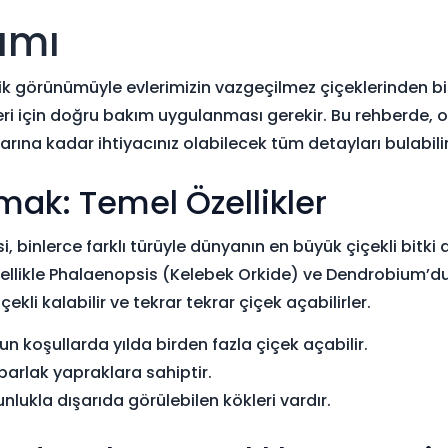
ımı
ik görünümüyle evlerimizin vazgeçilmez çiçeklerinden biri
ri için doğru bakım uygulanması gerekir. Bu rehberde, 
arına kadar ihtiyacınız olabilecek tüm detayları bulabilir
mak: Temel Özellikler
 binlerce farklı türüyle dünyanın en büyük çiçekli bitki ai
enellikle Phalaenopsis (Kelebek Orkide) ve Dendrobium’du
kli kalabilir ve tekrar tekrar çiçek açabilirler.
n koşullarda yılda birden fazla çiçek açabilir.
parlak yapraklara sahiptir.
ukla dışarıda görülebilen kökleri vardır.