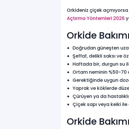
Orkideniz çiçek açmıyorsa 
Açtırma Yöntemleri 2026
y
Orkide Bakımı
Doğrudan güneşten uzak
Şeffaf, delikli saksı ve ö
Haftada bir, durgun su i
Ortam neminin %50-70 a
Gerektiğinde uygun dozd
Yaprak ve köklerde düze
Çürüyen ya da hastalıklı
Çiçek sapı veya keiki i
Orkide Bakımıy