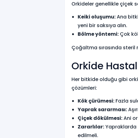
Orkideler genellikle çiçek s
Keiki oluşumu:
Ana bitki
yeni bir saksıya alın.
Bölme yöntemi:
Çok kökl
Çoğaltma sırasında steril 
Orkide Hastal
Her bitkide olduğu gibi ork
çözümleri:
Kök çürümesi:
Fazla sul
Yaprak sararması:
Aşır
Çiçek dökülmesi:
Ani or
Zararlılar:
Yapraklarda p
edilmeli.