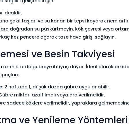
a sağlıklı gelişmesi için:
 idealdir.
ına çakıl taşları ve su konan bir tepsi koyarak nem artıra
ara doğrudan su püskürtmeyin, kök çevresi veya ortam h
kaç kez pencere açarak taze hava girişi sağlayın.
lemesi ve Besin Takviyesi
rla az miktarda gübreye ihtiyaç duyar. İdeal olarak orkide
ipuçları:
e:
2 haftada 1, düşük dozda gübre uygulanabilir.
übre miktarı azaltılmalı veya ara verilmelidir.
e sadece köklere verilmelidir, yapraklara gelmemesine
tma ve Yenileme Yöntemleri