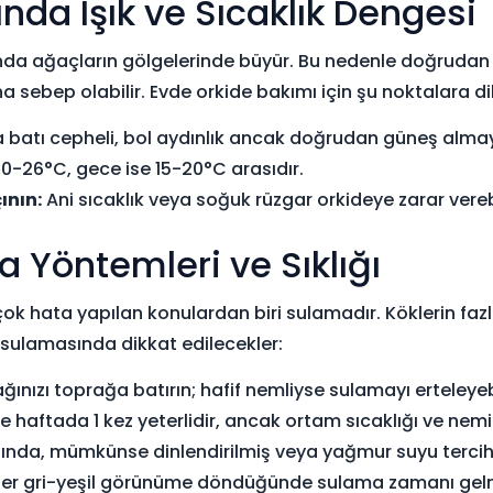
nda Işık ve Sıcaklık Dengesi
ında ağaçların gölgelerinde büyür. Bu nedenle doğrudan
a sebep olabilir. Evde orkide bakımı için şu noktalara dik
batı cepheli, bol aydınlık ancak doğrudan güneş almay
-26°C, gece ise 15-20°C arasıdır.
ının:
Ani sıcaklık veya soğuk rüzgar orkideye zarar verebi
 Yöntemleri ve Sıklığı
ok hata yapılan konulardan biri sulamadır. Köklerin fa
sulamasında dikkat edilecekler:
ınızı toprağa batırın; hafif nemliyse sulamayı erteleyebi
e haftada 1 kez yeterlidir, ancak ortam sıcaklığı ve nemi
ında, mümkünse dinlendirilmiş veya yağmur suyu tercih
er gri-yeşil görünüme döndüğünde sulama zamanı gelm