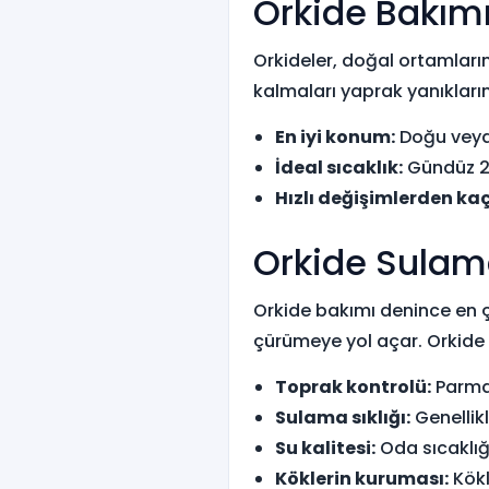
Orkide Bakımı
Orkideler, doğal ortamlar
kalmaları yaprak yanıkların
En iyi konum:
Doğu veya 
İdeal sıcaklık:
Gündüz 20
Hızlı değişimlerden kaç
Orkide Sulama
Orkide bakımı denince en ç
çürümeye yol açar. Orkide 
Toprak kontrolü:
Parmağ
Sulama sıklığı:
Genellikl
Su kalitesi:
Oda sıcaklığ
Köklerin kuruması:
Kökl