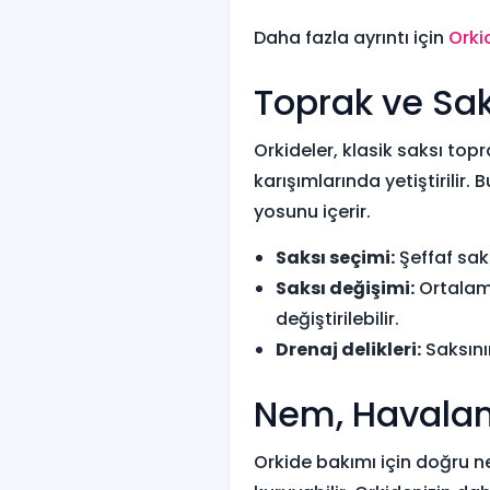
Daha fazla ayrıntı için
Orki
Toprak ve Sak
Orkideler, klasik saksı top
karışımlarında yetiştirilir
yosunu içerir.
Saksı seçimi:
Şeffaf saks
Saksı değişimi:
Ortalama
değiştirilebilir.
Drenaj delikleri:
Saksını
Nem, Havalan
Orkide bakımı için doğru ne