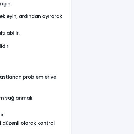
 için:
bekleyin, ardından ayırarak
ılabilir.
dir.
 rastlanan problemler ve
am sağlanmalı.
r.
 düzenli olarak kontrol