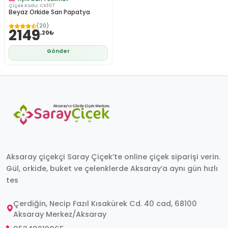
Çiçek Kodu:
CK107
Beyaz Orkide Sarı Papatya
(20)
2149
,20₺
Gönder
Aksaray çiçekçi Saray Çiçek’te online çiçek siparişi verin.
Gül, orkide, buket ve çelenklerde Aksaray’a aynı gün hızlı
tes
Çerdiğin, Necip Fazıl Kısakürek Cd. 40 cad, 68100
Aksaray Merkez/Aksaray