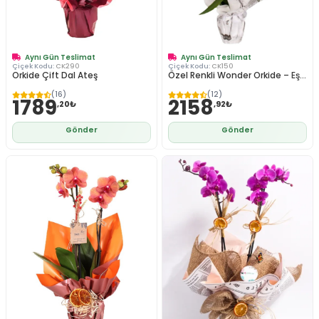
Aynı Gün Teslimat
Aynı Gün Teslimat
Çiçek Kodu:
CK290
Çiçek Kodu:
CK150
Orkide Çift Dal Ateş
Özel Renkli Wonder Orkide – Eş...
(16)
(12)
1789
2158
,20₺
,92₺
Gönder
Gönder