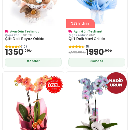
%23 İndirim
Aynı Gün Teslimat
Aynı Gün Teslimat
Çiçek Kodu:
CK328
Çiçek Kodu:
CK152
Çift Dalli Beyaz Orkide
Çift Dallı Mavi Orkide
(10)
(15)
1350
1990
,00₺
,00₺
2,592.00 ₺
Gönder
Gönder