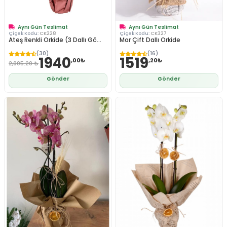
Aynı Gün Teslimat
Aynı Gün Teslimat
Çiçek Kodu:
CK228
Çiçek Kodu:
CK327
Ateş Renkli Orkide (3 Dallı Gö...
Mor Çift Dallı Orkide
(30)
(16)
1940
1519
,00₺
,20₺
2,005.20 ₺
Gönder
Gönder