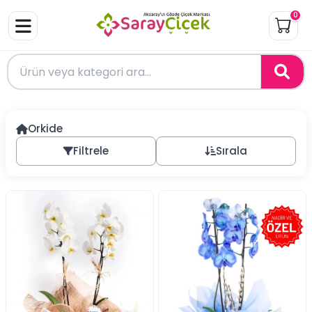
0
Orkide
Filtrele
Sırala