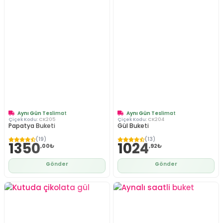
Aynı Gün Teslimat
Aynı Gün Teslimat
Çiçek Kodu:
CK205
Çiçek Kodu:
CK204
Papatya Buketi
Gül Buketi
(19)
(13)
1350
1024
,00₺
,92₺
Gönder
Gönder