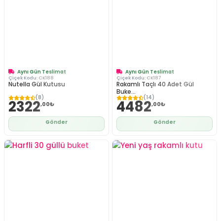
Aynı Gün Teslimat
Aynı Gün Teslimat
Çiçek Kodu:
CK188
Çiçek Kodu:
CK187
Nutella Gül Kutusu
Rakamlı Taçlı 40 Adet Gül
Buke...
(8)
(14)
2322
4482
,00₺
,00₺
Gönder
Gönder