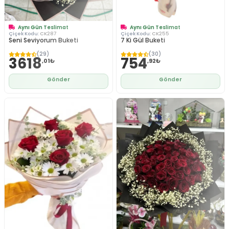
Aynı Gün Teslimat
Aynı Gün Teslimat
Çiçek Kodu:
CK287
Çiçek Kodu:
CK255
Seni Seviyorum Buketi
7 Ki Gül Buketi
(29)
(30)
3618
754
,01₺
,92₺
Gönder
Gönder