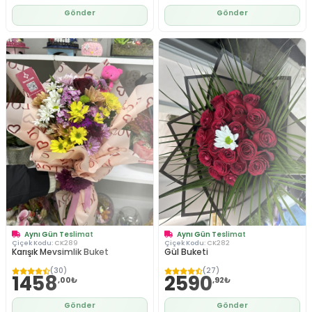
Gönder
Gönder
Aynı Gün Teslimat
Aynı Gün Teslimat
Çiçek Kodu:
CK289
Çiçek Kodu:
CK282
Karışık Mevsimlik Buket
Gül Buketi
(30)
(27)
1458
2590
,00₺
,92₺
Gönder
Gönder