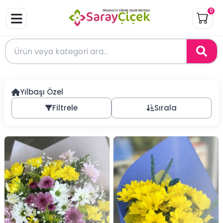
0
Yılbaşı Özel
Filtrele
Sırala