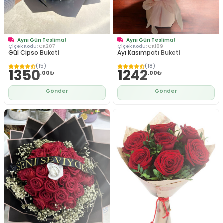
Aynı Gün Teslimat
Aynı Gün Teslimat
Çiçek Kodu:
CK207
Çiçek Kodu:
CK189
Gül Cipso Buketi
Ayı Kasımpatı Buketi
(15)
(18)
1350
1242
,00₺
,00₺
Gönder
Gönder