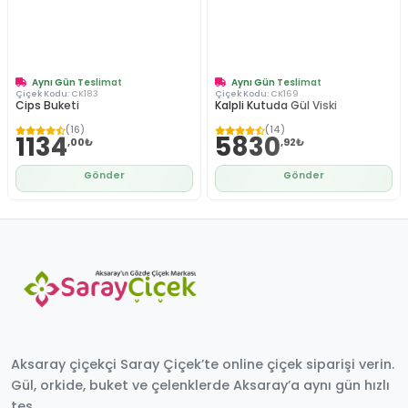
Aynı Gün Teslimat
Aynı Gün Teslimat
Çiçek Kodu:
CK183
Çiçek Kodu:
CK169
Cips Buketi
Kalpli Kutuda Gül Viski
(16)
(14)
1134
5830
,00₺
,92₺
Gönder
Gönder
Aksaray çiçekçi Saray Çiçek’te online çiçek siparişi verin.
Gül, orkide, buket ve çelenklerde Aksaray’a aynı gün hızlı
tes