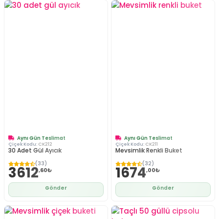
Aynı Gün Teslimat
Aynı Gün Teslimat
Çiçek Kodu:
CK212
Çiçek Kodu:
CK211
30 Adet Gül Ayıcık
Mevsimlik Renkli Buket
(33)
(32)
3612
1674
,60₺
,00₺
Gönder
Gönder