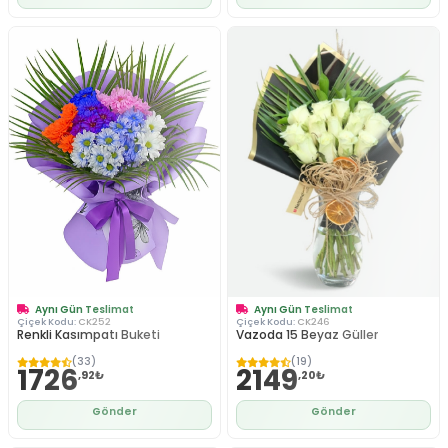
Aynı Gün Teslimat
Aynı Gün Teslimat
Çiçek Kodu:
CK252
Çiçek Kodu:
CK246
Renkli Kasımpatı Buketi
Vazoda 15 Beyaz Güller
(33)
(19)
1726
2149
,92₺
,20₺
Gönder
Gönder