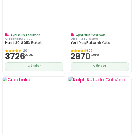
Aynı Gün Teslimat
Aynı Gün Teslimat
Çiçek Kodu:
CK186
Çiçek Kodu:
CK185
Harfli 30 Güllü Buket
Yeni Yaş Rakamlı Kutu
(20)
(9)
3726
2970
,00₺
,00₺
Gönder
Gönder