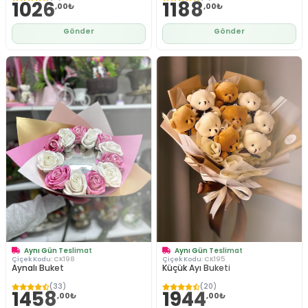
1026
1188
,00₺
,00₺
Gönder
Gönder
Aynı Gün Teslimat
Aynı Gün Teslimat
Çiçek Kodu:
CK198
Çiçek Kodu:
CK195
Aynalı Buket
Küçük Ayı Buketi
(33)
(20)
1458
1944
,00₺
,00₺