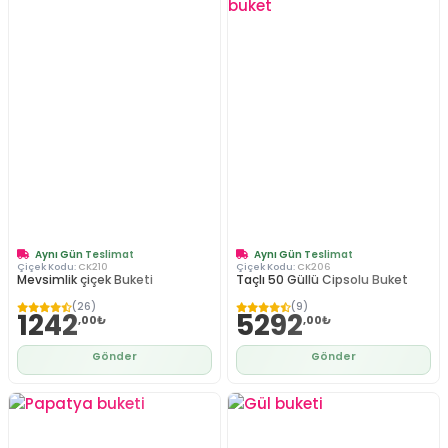
Aynı Gün Teslimat
Aynı Gün Teslimat
Çiçek Kodu:
CK210
Çiçek Kodu:
CK206
Mevsimlik çiçek Buketi
Taçlı 50 Güllü Cipsolu Buket
(26)
(9)
1242
5292
,00₺
,00₺
Gönder
Gönder