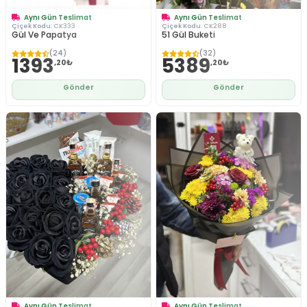
Aynı Gün Teslimat
Aynı Gün Teslimat
Çiçek Kodu:
CK333
Çiçek Kodu:
CK288
Gül Ve Papatya
51 Gül Buketi
(24)
(32)
1393
5389
,20₺
,20₺
Gönder
Gönder
Aynı Gün Teslimat
Aynı Gün Teslimat