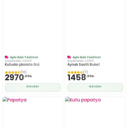
Aynı Gün Teslimat
Aynı Gün Teslimat
Çiçek Kodu:
CK203
Çiçek Kodu:
CK199
Kutuda çikolata Gül
Aynalı Saatli Buket
(10)
(7)
2970
1458
,00₺
,00₺
Gönder
Gönder