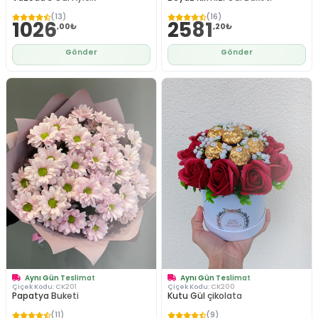
(13)
(16)
1026
2581
,00₺
,20₺
Gönder
Gönder
Aynı Gün Teslimat
Aynı Gün Teslimat
Çiçek Kodu:
CK201
Çiçek Kodu:
CK200
Papatya Buketi
Kutu Gül çikolata
(11)
(9)