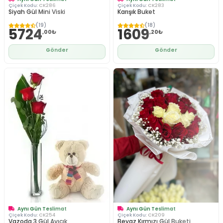
Çiçek Kodu:
CK286
Çiçek Kodu:
CK283
Siyah Gül Mini Viski
Karışık Buket
(19)
(18)
5724
1609
,00₺
,20₺
Gönder
Gönder
Aynı Gün Teslimat
Aynı Gün Teslimat
Çiçek Kodu:
CK254
Çiçek Kodu:
CK209
Vazoda 3 Gül Ayıcık
Beyaz Kırmızı Gül Buketi